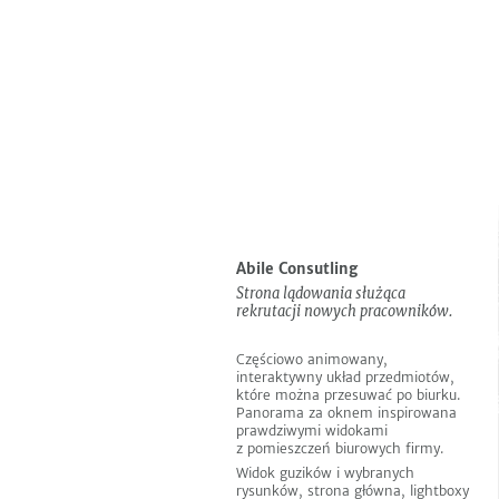
Do
Informacje
EN
pobrania
Następny
Poprzedni
Abile Consutling
Strona lądowania służąca
rekrutacji nowych pracowników.
Częściowo animowany,
interaktywny układ przedmiotów,
które można przesuwać po biurku.
Panorama za oknem inspirowana
prawdziwymi widokami
z pomieszczeń biurowych firmy.
Widok guzików i wybranych
rysunków, strona główna, lightboxy