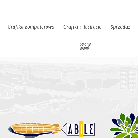
Grafika komputerowa
Grafiki i ilustracje
Sprzedaż
Identyfikacje
Strony
Materiały
Logotypy
wizualne
www
reklamowe