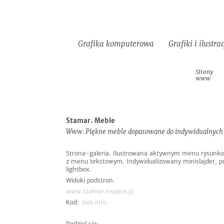
Do
Informacje
EN
pobrania
Grafika komputerowa
Grafiki i ilustra
Identyfikacje
Strony
Logotypy
wizualne
www
Następny
Poprzedni
Stamar. Meble
Www. Piękne meble dopasowane do indywidualnych 
Strona-galeria. Ilustrowana aktywnym menu rysun
z menu tekstowym. Indywidualizowany minislajder, po
lightbox.
Widoki podstron.
www.stamar.nspace.pl
Kod:
3lab.info
Podziel się: