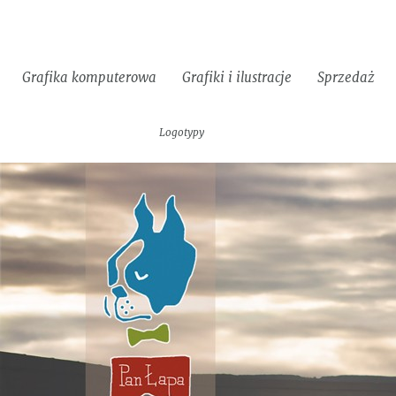
Grafika komputerowa
Grafiki i ilustracje
Sprzedaż
Identyfikacje
Strony
Materiały
Logotypy
wizualne
www
reklamowe