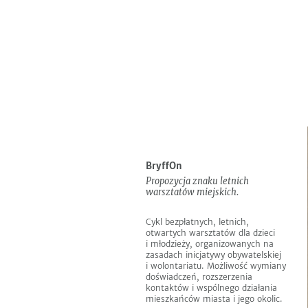
Do
Informacje
EN
pobrania
Następny
Poprzedni
BryffOn
Propozycja znaku letnich
warsztatów miejskich.
Cykl bezpłatnych, letnich,
otwartych warsztatów dla dzieci
i młodzieży, organizowanych na
zasadach inicjatywy obywatelskiej
i wolontariatu. Możliwość wymiany
doświadczeń, rozszerzenia
kontaktów i wspólnego działania
mieszkańców miasta i jego okolic.