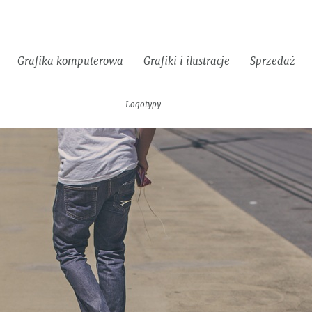
Grafika komputerowa
Grafiki i ilustracje
Sprzedaż
Identyfikacje
Strony
Materiały
Logotypy
wizualne
www
reklamowe