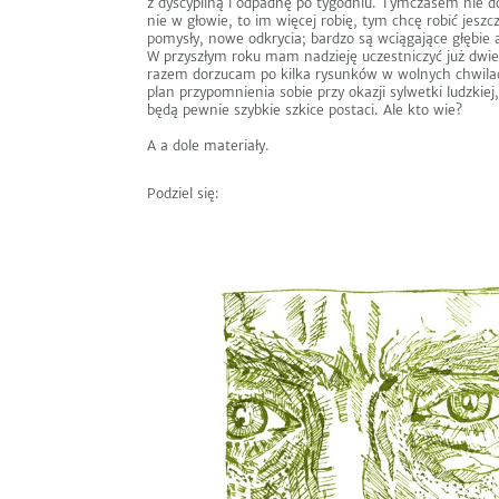
z dyscypliną i odpadnę po tygodniu. Tymczasem nie d
nie w głowie, to im więcej robię, tym chcę robić jesz
pomysły, nowe odkrycia; bardzo są wciągające głębi
W przyszłym roku mam nadzieję uczestniczyć już dw
razem dorzucam po kilka rysunków w wolnych chwilac
plan przypomnienia sobie przy okazji sylwetki ludzkie
będą pewnie szybkie szkice postaci. Ale kto wie?
A a dole materiały.
Podziel się: