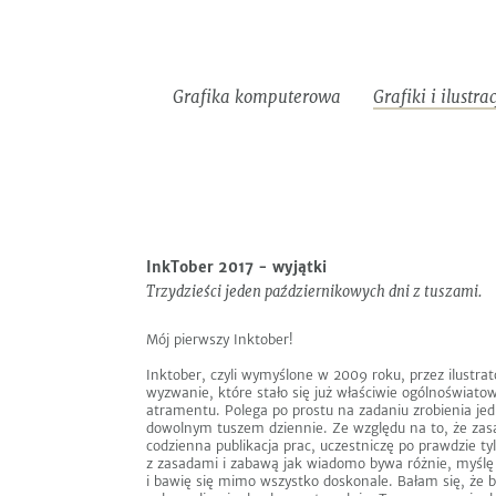
Do
Informacje
EN
pobrania
Grafika komputerowa
Grafiki i ilustra
Rysunki
Exlibrisy
Ilustracje
&grafik
Następny
Poprzedni
InkTober 2017 - wyjątki
Trzydzieści jeden październikowych dni z tuszami.
Mój pierwszy Inktober!
Inktober, czyli wymyślone w 2009 roku, przez ilustrat
wyzwanie, które stało się już właściwie ogólnoświat
atramentu. Polega po prostu na zadaniu zrobienia je
dowolnym tuszem dziennie. Ze względu na to, że zasa
codzienna publikacja prac, uczestniczę po prawdzie ty
z zasadami i zabawą jak wiadomo bywa różnie, myślę s
i bawię się mimo wszystko doskonale. Bałam się, że 