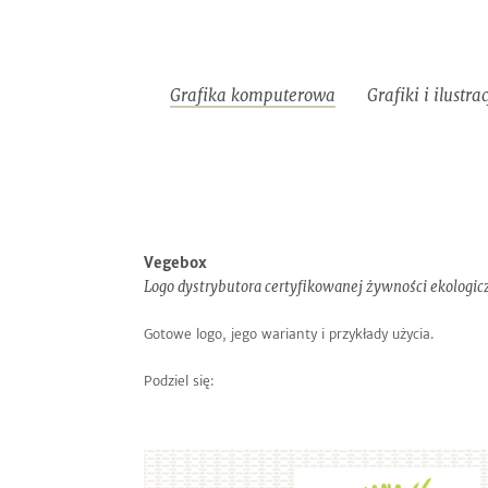
Do
Informacje
EN
pobrania
Grafika komputerowa
Grafiki i ilustra
Identyfikacje
Strony
Ma
Logotypy
wizualne
www
re
Następny
Poprzedni
Vegebox
Logo dystrybutora certyfikowanej żywności ekologicz
Gotowe logo, jego warianty i przykłady użycia.
Podziel się: