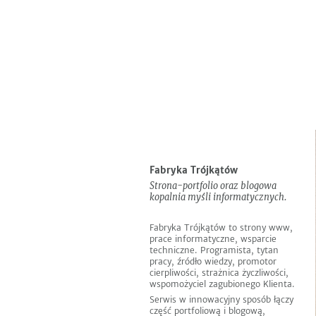
Do
Informacje
EN
pobrania
Następny
Poprzedni
Fabryka Trójkątów
Strona-portfolio oraz blogowa
kopalnia myśli informatycznych.
Fabryka Trójkątów to strony www,
prace informatyczne, wsparcie
techniczne. Programista, tytan
pracy, źródło wiedzy, promotor
cierpliwości, strażnica życzliwości,
wspomożyciel zagubionego Klienta.
Serwis w innowacyjny sposób łączy
część portfoliową i blogową,