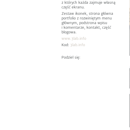
z których każda zajmuje własną
część ekranu.
Zestaw ikonek, strona główna
portfolio z rozwiniętym menu
głównym, podstrona wpisu
i komentarze,
kontakt,
część
blogowa.
www.3lab.info
Kod:
3lab.info
Podziel się: