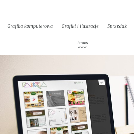
Grafika komputerowa
Grafiki i ilustracje
Sprzedaż
Identyfikacje
Strony
Materiały
Logotypy
wizualne
www
reklamowe