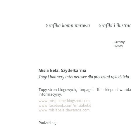
Do
Informacje
EN
pobrania
Grafika komputerowa
Grafiki i ilustra
Identyfikacje
Strony
Logotypy
wizualne
www
Następny
Poprzedni
Misia Bela. Szydełkarnia
Topy i bannery internetowe dla pracowni rękodzieła.
Topy stron blogowych, fanpage'a fb
i sklepu dawanda
informacyjny.
www.misiabebe.blogspot.com
www.facebook.com/misiabebe
www.misiabela.dawanda.com
Podziel się: