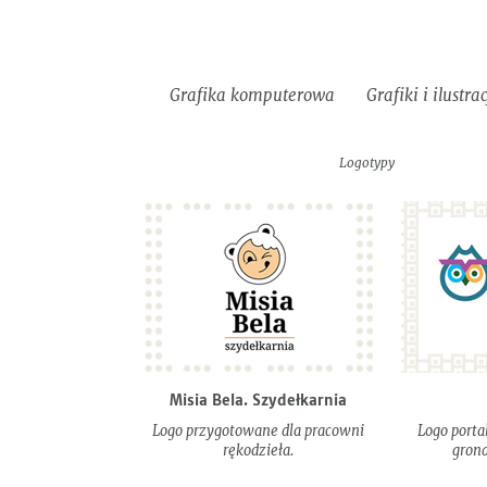
Do
Informacje
EN
pobrania
Grafika komputerowa
Grafiki i ilustra
Identyf
Logotypy
wizual
Misia Bela. Szydełkarnia
Logo przygotowane dla pracowni
Logo porta
rękodzieła.
gron