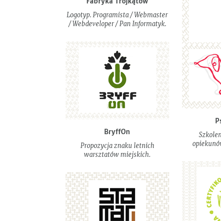
Fabryka Trójkątów
Logotyp. Programista / Webmaster
/ Webdeveloper / Pan Informatyk.
P
BryffOn
Szkolen
opiekunów
Propozycja znaku letnich
warsztatów miejskich.